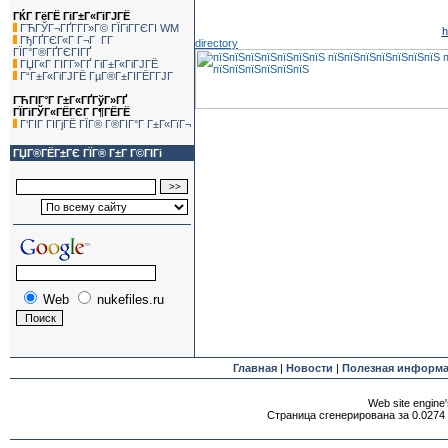
ГЌГ ГёГЁ ГіГ±Г«ГіГЈГЁ
ГЋГЎГ¬ГҐГ­Г­Г»Г© ГЇГіГ­ГЄГІ WM
h
ГђГҐГЄГ«Г Г¬Г Г­Г
directory
ГЇГ°Г®ГҐГЄГІГҐ
ГЏГ«Г ГІГ­Г»ГҐ ГіГ±Г«ГіГЈГЁ
Г“Г±Г«ГіГЈГЁ ГµГ®Г±ГІГЁГ­ГЈГ
ГЋГІГ°Г Г±Г«ГҐГўГ»ГҐ
ГЇГіГЎГ«ГЁГЄГ Г¶ГЁГЁ
Г‘ГІГ ГІГјГЁ ГЇГ® Г®ГІГ°Г Г±Г«ГїГ¬
ГЏГ®ГЁГ±ГЄ ГЇГ® Г±Г Г©ГІГі
Web
nukefiles.ru
Главная
|
Новости
|
Полезная информ
Web site engine'
Страница сгенерирована за 0.0274 