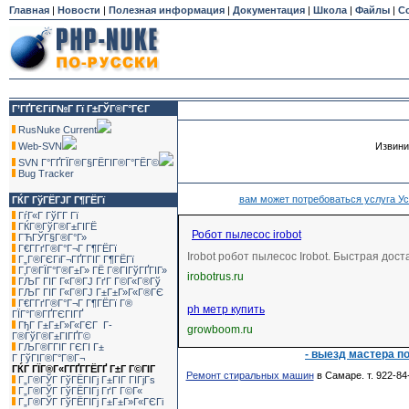
Главная
|
Новости
|
Полезная информация
|
Документация
|
Школа
|
Файлы
|
С
Г’ГҐГЄГіГ№Г Гї Г±ГЎГ®Г°ГЄГ
RusNuke Current
Web-SVN
Извини
SVN Г°ГҐГЇГ®Г§ГЁГІГ®Г°ГЁГ©
Bug Tracker
вам может потребоваться услуга Уст
ГЌГ ГўГЁГЈГ Г¶ГЁГї
ГѓГ«Г ГўГ­Г Гї
ГЌГ®ГўГ®Г±ГІГЁ
Робот пылесос irobot
ГЋГЎГ§Г®Г°Г»
Г€Г­ГґГ®Г°Г¬Г Г¶ГЁГї
Irobot робот пылесос Irobot. Быстрая дос
Г„Г®ГЄГіГ¬ГҐГ­ГІГ Г¶ГЁГї
Г‚Г®ГЇГ°Г®Г±Г» ГЁ Г®ГІГўГҐГІГ»
irobotrus.ru
ГЉГ ГІГ Г«Г®ГЈ ГґГ Г©Г«Г®Гў
ГЉГ ГІГ Г«Г®ГЈ Г±Г±Г»Г«Г®ГЄ
Г€Г­ГґГ®Г°Г¬Г Г¶ГЁГї Г®
ph метр купить
ГЇГ°Г®ГҐГЄГІГҐ
ГђГ Г±Г±Г»Г«ГЄГ Г­
growboom.ru
Г®ГўГ®Г±ГІГҐГ©
ГЉГ®Г­ГІГ ГЄГІ Г±
- выезд мастера п
Г ГўГІГ®Г°Г®Г¬
ГЌГ ГЇГ®Г«Г­ГҐГ­ГЁГҐ Г±Г Г©ГІГ
Ремонт стиральных машин
в Самаре. т. 922-8
Г„Г®ГЎГ ГўГЁГІГј Г±ГІГ ГІГјГѕ
Г„Г®ГЎГ ГўГЁГІГј ГґГ Г©Г«
Г„Г®ГЎГ ГўГЁГІГј Г±Г±Г»Г«ГЄГі