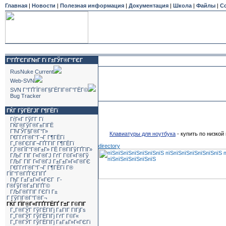
Главная
|
Новости
|
Полезная информация
|
Документация
|
Школа
|
Файлы
|
С
Г’ГҐГЄГіГ№Г Гї Г±ГЎГ®Г°ГЄГ
RusNuke Current
Web-SVN
SVN Г°ГҐГЇГ®Г§ГЁГІГ®Г°ГЁГ©
Bug Tracker
ГЌГ ГўГЁГЈГ Г¶ГЁГї
ГѓГ«Г ГўГ­Г Гї
ГЌГ®ГўГ®Г±ГІГЁ
ГЋГЎГ§Г®Г°Г»
Клавиатуры для ноутбука
- купить по низкой
Г€Г­ГґГ®Г°Г¬Г Г¶ГЁГї
Г„Г®ГЄГіГ¬ГҐГ­ГІГ Г¶ГЁГї
directory
Г‚Г®ГЇГ°Г®Г±Г» ГЁ Г®ГІГўГҐГІГ»
ГЉГ ГІГ Г«Г®ГЈ ГґГ Г©Г«Г®Гў
ГЉГ ГІГ Г«Г®ГЈ Г±Г±Г»Г«Г®ГЄ
Г€Г­ГґГ®Г°Г¬Г Г¶ГЁГї Г®
ГЇГ°Г®ГҐГЄГІГҐ
ГђГ Г±Г±Г»Г«ГЄГ Г­
Г®ГўГ®Г±ГІГҐГ©
ГЉГ®Г­ГІГ ГЄГІ Г±
Г ГўГІГ®Г°Г®Г¬
ГЌГ ГЇГ®Г«Г­ГҐГ­ГЁГҐ Г±Г Г©ГІГ
Г„Г®ГЎГ ГўГЁГІГј Г±ГІГ ГІГјГѕ
Г„Г®ГЎГ ГўГЁГІГј ГґГ Г©Г«
Г„Г®ГЎГ ГўГЁГІГј Г±Г±Г»Г«ГЄГі