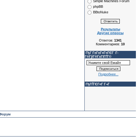
Simple Machines Forum
phpBB
BBtoNuke
Результаты
Другие опросы
Ответов:
1341
Комментариев:
10
ГђГ Г±Г±Г»Г«ГЄГ Г­
Г®ГўГ®Г±ГІГҐГ©
Подробнее...
ГђГҐГЄГ«Г Г¬Г
Форум