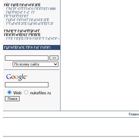
ГЌГ ГёГЁ ГіГ±Г«ГіГЈГЁ
ГЋГЎГ¬ГҐГ­Г­Г»Г© ГЇГіГ­ГЄГІ WM
ГђГҐГЄГ«Г Г¬Г Г­Г
ГЇГ°Г®ГҐГЄГІГҐ
ГЏГ«Г ГІГ­Г»ГҐ ГіГ±Г«ГіГЈГЁ
Г“Г±Г«ГіГЈГЁ ГµГ®Г±ГІГЁГ­ГЈГ
ГЋГІГ°Г Г±Г«ГҐГўГ»ГҐ
ГЇГіГЎГ«ГЁГЄГ Г¶ГЁГЁ
Г‘ГІГ ГІГјГЁ ГЇГ® Г®ГІГ°Г Г±Г«ГїГ¬
ГЏГ®ГЁГ±ГЄ ГЇГ® Г±Г Г©ГІГі
Web
nukefiles.ru
Главн