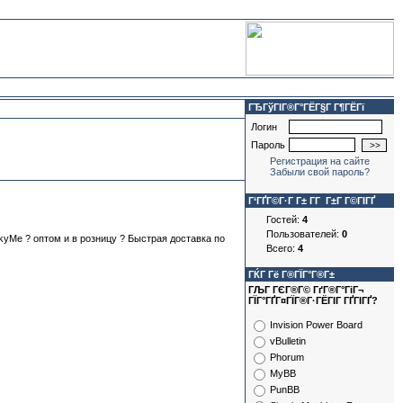
ГЂГўГІГ®Г°ГЁГ§Г Г¶ГЁГї
Логин
Пароль
Регистрация на сайте
Забыли свой пароль?
Г‘ГҐГ©Г·Г Г± Г­Г Г±Г Г©ГІГҐ
Гостей:
4
Пользователей:
0
kyMe ? оптом и в розницу ? Быстрая доставка по
Всего:
4
ГЌГ Гё Г®ГЇГ°Г®Г±
ГЉГ ГЄГ®Г© ГґГ®Г°ГіГ¬
ГЇГ°ГҐГ¤ГЇГ®Г·ГЁГІГ ГҐГІГҐ?
Invision Power Board
vBulletin
Phorum
MyBB
PunBB