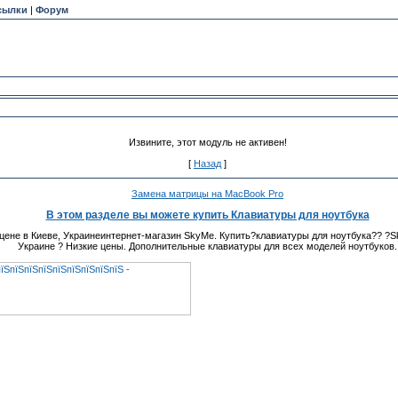
сылки
|
Форум
Извините, этот модуль не активен!
[
Назад
]
Замена матрицы на MacBook Pro
В этом разделе вы можете купить Клавиатуры для ноутбука
 цене в Киеве, Украинеинтернет-магазин SkyMe. Купить?клавиатуры для ноутбука?? ?S
Украине ? Низкие цены. Дополнительные клавиатуры для всех моделей ноутбуков.