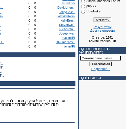
Simple Machines Forum
0
0
Jeraldmib
phpBB
..
0
0
DavidUnep..
BBtoNuke
.
0
0
LarryGaiz..
em
0
0
WesleyRem
0
0
KellyBrer..
.
0
0
Stevenwri..
Результаты
.
0
0
Richardfa..
Другие опросы
r
0
0
Josephwar
Ответов:
1341
0
0
maximllPi
Комментариев:
10
s..
0
0
XRumerTes..
0
0
maximllPi
ГђГ Г±Г±Г»Г«ГЄГ Г­
Г®ГўГ®Г±ГІГҐГ©
..
Г...
Подробнее...
..
...
ГђГҐГЄГ«Г Г¬Г
 ГўГ Г°ГЁГ Г­ГІГ®Гў ГўГ»ГЎГ®Г°Г , ГЄГ®ГЈГ¤Г Г­
Г±ГўГ®ГЁ ГЇГ°ГҐГЁГ¬ГіГ№ГҐГ±ГІГўГ ГЁ Г­