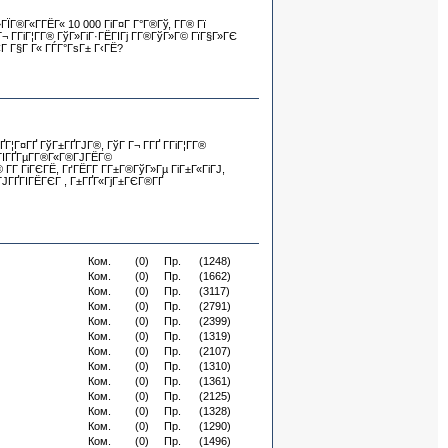
Г®Г«Г­ГЁГ« 10 000 ГіГ¤Г Г°Г®Гў, Г­Г® Гї
 Г­ГіГ¦Г­Г® ГўГ»ГіГ·ГЁГІГј Г­Г®ГўГ»Г© ГїГ§Г»ГЄ
ЄГ Г§Г Г« ГЃГ°ГѕГ± Г‹ГЁ?
¦Г¤ГҐ ГўГ±ГҐГЈГ®, ГўГ Г¬ Г­ГҐ Г­ГіГ¦Г­Г®
 ГІГҐГµГ­Г®Г«Г®ГЈГЁГ©
Г ГіГЄГЁ, ГґГЁГ­Г Г­Г±Г®ГўГ»Гµ ГіГ±Г«ГіГЈ,
°ГЈГҐГІГЁГЄГ , Г±ГҐГ«ГјГ±ГЄГ®ГҐ
Ком.
(0)
Пр.
(1248)
Ком.
(0)
Пр.
(1662)
Ком.
(0)
Пр.
(3117)
Ком.
(0)
Пр.
(2791)
Ком.
(0)
Пр.
(2399)
Ком.
(0)
Пр.
(1319)
Ком.
(0)
Пр.
(2107)
Ком.
(0)
Пр.
(1310)
Ком.
(0)
Пр.
(1361)
Ком.
(0)
Пр.
(2125)
Ком.
(0)
Пр.
(1328)
Ком.
(0)
Пр.
(1290)
Ком.
(0)
Пр.
(1496)