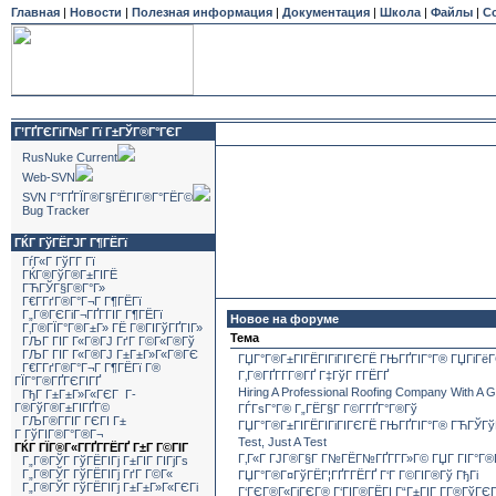
Главная
|
Новости
|
Полезная информация
|
Документация
|
Школа
|
Файлы
|
С
Г’ГҐГЄГіГ№Г Гї Г±ГЎГ®Г°ГЄГ
RusNuke Current
Web-SVN
SVN Г°ГҐГЇГ®Г§ГЁГІГ®Г°ГЁГ©
Bug Tracker
ГЌГ ГўГЁГЈГ Г¶ГЁГї
ГѓГ«Г ГўГ­Г Гї
ГЌГ®ГўГ®Г±ГІГЁ
ГЋГЎГ§Г®Г°Г»
Г€Г­ГґГ®Г°Г¬Г Г¶ГЁГї
Г„Г®ГЄГіГ¬ГҐГ­ГІГ Г¶ГЁГї
Новое на форуме
Г‚Г®ГЇГ°Г®Г±Г» ГЁ Г®ГІГўГҐГІГ»
Тема
ГЉГ ГІГ Г«Г®ГЈ ГґГ Г©Г«Г®Гў
ГЉГ ГІГ Г«Г®ГЈ Г±Г±Г»Г«Г®ГЄ
ГЏГ°Г®Г±ГІГЁГІГіГІГЄГЁ ГЊГҐГІГ°Г® ГЏГіГёГ
Г€Г­ГґГ®Г°Г¬Г Г¶ГЁГї Г®
Г‚Г®ГҐГ­Г­Г®ГҐ Г‡ГўГ Г­ГЁГҐ
ГЇГ°Г®ГҐГЄГІГҐ
Hiring A Professional Roofing Company With A 
ГђГ Г±Г±Г»Г«ГЄГ Г­
Г®ГўГ®Г±ГІГҐГ©
ГЃГѕГ°Г® Г„ГЁГ§Г Г©Г­ГҐГ°Г®Гў
ГЉГ®Г­ГІГ ГЄГІ Г±
ГЏГ°Г®Г±ГІГЁГІГіГІГЄГЁ ГЊГҐГІГ°Г® ГЋГЎГўГ
Г ГўГІГ®Г°Г®Г¬
Test, Just A Test
ГЌГ ГЇГ®Г«Г­ГҐГ­ГЁГҐ Г±Г Г©ГІГ
Г‚Г«Г ГЈГ®Г§Г Г№ГЁГ№ГҐГ­Г­Г»Г© ГЏГ ГІГ°Г®Г­
Г„Г®ГЎГ ГўГЁГІГј Г±ГІГ ГІГјГѕ
Г„Г®ГЎГ ГўГЁГІГј ГґГ Г©Г«
ГЏГ°Г®Г¤ГўГЁГ¦ГҐГ­ГЁГҐ Г‘Г Г©ГІГ®Гў ГђГі
Г„Г®ГЎГ ГўГЁГІГј Г±Г±Г»Г«ГЄГі
Г‘ГЄГ®Г«ГјГЄГ® Г‘ГІГ®ГЁГІ Г“Г±ГІГ Г­Г®ГўГЄ