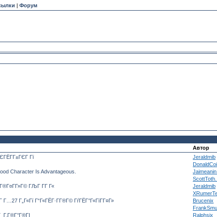
сылки
|
Форум
Автор
ЄГЁГ­Г±ГЄГ Гї
Jeraldmib
DonaldCoi
Good Character Is Advantageous.
Jaimeanin.
ScottToth.
®Г¤Г­Г»Г© ГЉГ Г­Г Г«
Jeraldmib
XRumerTe
 Г…27 Г„Г«Гї Г“Г«ГЁГ·Г­Г®Г© ГѓГЁГ°Г«ГїГ­Г¤Г»
Brucenix
FrankSmur
Г Г‚Г®Г°Г®ГІ
Ralphsix