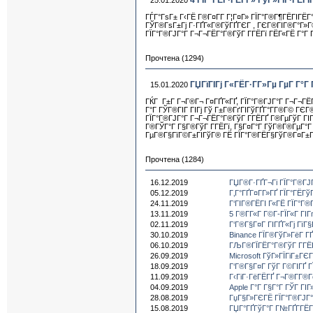
4 ГЇГ°ГЁГ·ГЁГ­Г» ГўГ»ГіГ·ГЁГІ
25.01.2020
ГЃГ°ГѕГ± Г‹ГЁ Г®Г¤Г­Г Г¦Г¤Г» ГЇГ°Г®Г¶ГЁГІГЁГ°
ГЎГ®ГѕГ±Гј Г·ГҐГ«Г®ГўГҐГЄГ , ГЄГ®ГІГ®Г°Г»Г© Г
ГЇГ°Г®ГЈГ°Г Г¬Г¬ГЁГ°Г®ГўГ Г­ГЁГї ГЁГ«ГЁ Г°Г Г
Прочтена (1294)
ГЏГїГІГј Г«ГЁГ·Г­Г»Гµ ГµГ Г°Г
15.01.2020
ГЌГ Г±Г Г¬Г®Г¬ Г¤ГҐГ«ГҐ, ГЇГ°Г®ГЈГ°Г Г¬Г¬ГЁГ°
Г°Г ГЎГ®ГІГ ГІГј Гў Г±Г®ГґГІГўГҐГ°Г­Г®Г© ГЄГ
ГЇГ°Г®ГЈГ°Г Г¬Г¬ГЁГ°Г®ГўГ Г­ГЁГҐ Г®ГµГўГ ГІГ
Г®ГЎГ°Г Г§Г®ГўГ Г­ГЁГї, Г§Г¤Г°Г ГўГ®Г®ГµГ°Г 
ГµГ®Г§ГїГ©Г±ГІГўГ® ГЁ ГЇГ°Г®ГЁГ§ГўГ®Г¤Г±Г
Прочтена (1284)
16.12.2019
ГЏГ®Г·ГҐГ¬Гі ГЇГ°Г®ГЈГ°
05.12.2019
Г‚Г°ГҐГ¤Г­Г»ГҐ ГЇГ°ГЁГў
24.11.2019
Г‘ГІГ®ГЁГІ Г«ГЁ ГЇГ°Г®
13.11.2019
5 Г®Г­Г«Г Г©Г­-ГЇГ«Г ГІГ
02.11.2019
Г‘Г®Г§Г¤Г ГІГҐГ«Гј ГїГ
30.10.2019
Binance ГЇГ®ГўГ»ГёГ ГҐ
06.10.2019
ГЉГ®ГЇГЁГ°Г®ГўГ Г­ГЁГ
26.09.2019
Microsoft ГўГ»ГЇГіГ±ГЄГ
18.09.2019
Г‘Г®Г§Г¤Г ГўГ Г©ГІГҐ Г
11.09.2019
Г‹ГіГ·ГёГЁГҐ Г¬Г®Г­Г®Гё
04.09.2019
Apple Г°Г Г§Г°Г ГЎГ ГІ
28.08.2019
ГџГ§Г»ГЄГЁ ГЇГ°Г®ГЈГ°
15.08.2019
ГЏГ°ГҐГўГ°Г Г№ГҐГ­ГЁГї