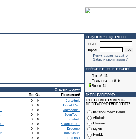
ГЂГўГІГ®Г°ГЁГ§Г Г¶ГЁГї
Логин
Пароль
Регистрация на сайте
Забыли свой пароль?
Г‘ГҐГ©Г·Г Г± Г­Г Г±Г Г©ГІГҐ
Гостей:
11
Пользователей:
0
Всего:
11
Старый форум
Пр.
От.
Последний
ГЌГ Гё Г®ГЇГ°Г®Г±
ГЉГ ГЄГ®Г© ГґГ®Г°ГіГ¬
0
0
Jeraldmib
ГЇГ°ГҐГ¤ГЇГ®Г·ГЁГІГ ГҐГІГҐ?
..
0
0
DonaldCoi..
.
0
0
Jaimeanin..
Invision Power Board
.
0
0
ScottToth..
vBulletin
0
0
Jeraldmib
Phorum
s..
0
0
XRumerTes..
0
0
Brucenix
MyBB
..
0
0
FrankSmur..
PunBB
0
0
Ralphsix