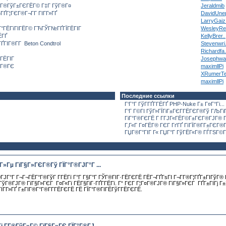
°Г®ГўГ±ГЄГЁГ© Г‡Г ГўГ®Г¤
Jeraldmib
ГҐГ¦ГЄГ®Г¬Г­Г ГІГ­Г»ГҐ
DavidUnep
LarryGaiz.
ЇГ°ГЁГїГІГЁГ© ГЋГЎГ№ГҐГЇГЁГІГ
WesleyR
ЁГҐ
KellyBrer..
ҐГІГ®Г­Г Beton Condtrol
Stevenwri.
Richardfa.
§ГЁГІГ
Josephwa
ГІГ®ГЄ
maximllPi
XRumerTe
maximllPi
Последние ссылки
Г‘Г°Г ГўГ­ГҐГ­ГЁГҐ PHP-Nuke Г± Г¤Г°Гі...
Г‘Г Г©ГІ ГўГ»ГЇГіГ±ГЄГ­ГЁГЄГ®Гў ГЉГіГ.
ГіГ°Г®ГЄГЁ Г Г­ГЈГ«ГЁГ©Г±ГЄГ®ГЈГ® Гї
Г‚Г«Г Г¤ГЁГ® ГЄГ ГґГҐ ГїГЇГ®Г­Г±ГЄГ®Г.
ГЏГ®Г°ГІГ Г« ГЏГ°Г ГўГЁГ«Г® ГЃГЅГ©Г­Г
­Г»Гµ ГїГ§Г»ГЄГ®Гў ГЇГ°Г®ГЈГ°Г ...
®ГЈГ°Г Г¬Г¬ГЁГ°Г®ГўГ Г­ГЁГї Г°Г Г§Г°Г ГЎГ®ГІГ·ГЁГЄГЁ ГЁГ¬ГҐГѕГІ Г¬Г­Г®Г¦ГҐГ±ГІГўГ®
Г®ГўГ®ГЈГ® ГїГ§Г»ГЄГ Г¤Г«Гї ГЁГ§ГіГ·ГҐГ­ГЁГї. Г“ ГЄГ Г¦Г¤Г®ГЈГ® ГїГ§Г»ГЄГ ГҐГ±ГІГј 
ГІГ­Г»ГҐ Г±ГІГ®Г°Г®Г­Г­ГЁГЄГЁ ГЁ ГЇГ°Г®ГІГЁГўГ­ГЁГЄГЁ.