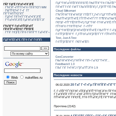
ГЏГ°Г®Г±ГІГЁГІГіГІГЄГЁ ГЊГҐГІГ°Г® ГЉГЁГ
ГЌГ ГёГЁ ГіГ±Г«ГіГЈГЁ
ГѓГ¤ГҐ Г‹ГіГ·ГёГҐ ГЉГіГЇГЁГІГј Г„ГўГҐГ°ГЁ ГЊ
ГЋГЎГ¬ГҐГ­Г­Г»Г© ГЇГіГ­ГЄГІ WM
ГђГҐГЄГ«Г Г¬Г Г­Г
Cloud Silikomart
ГЇГ°Г®ГҐГЄГІГҐ
ГЋГЎГ®Г°ГіГ¤Г®ГўГ Г­ГЁГҐ Г„Г«Гї ГЏГ°ГҐГ¤Г
ГЏГ«Г ГІГ­Г»ГҐ ГіГ±Г«ГіГЈГЁ
ГЊГҐГ¤ГўГҐГ¤ГЁ ГЃГҐГ«Г»ГҐ Г’Г Г­Г¶ГіГѕГ№Г
Г“Г±Г«ГіГЈГЁ ГµГ®Г±ГІГЁГ­ГЈГ
Г€Г§Г¬ГҐГ°ГЁГІГҐГ«Гј ГЏГ°Г®Г·Г­Г®Г±ГІГЁ ГЃГ
ГЋГІГ°Г Г±Г«ГҐГўГ»ГҐ
ГЃГ®Г© Г‘ГІГҐГЄГ«Г Г–ГҐГ­Г
ГЇГіГЎГ«ГЁГЄГ Г¶ГЁГЁ
ГЏГ°Г®ГЁГ§ГўГ®Г¤ГЁГІГҐГ«ГЁ ГЉГҐГ°Г Г¬Г
Г‘ГІГ ГІГјГЁ ГЇГ® Г®ГІГ°Г Г±Г«ГїГ¬
Г‹ГҐГўГЁГІГ°Г Г„ГҐГ©Г±ГІГўГЁГҐ Г’Г ГЎГ«ГҐ
Test, Just A Test
ГЏГ®ГЁГ±ГЄ ГЇГ® Г±Г Г©ГІГі
Г‹ГҐГўГЁГІГ°Г Г€Г­Г¤ГЁГї
Последние файлы
GeoConverter
ГЊГ®Г¤ГіГ«Гј Г®ГЇГ«Г ГІГ» Г±ГЄГ°Г»ГІГ...
FeedbackX 1.0
ГЉГ ГІГ Г«Г®ГЈ ГўГ±ГҐГЈГ® 1.9
Последние новости
Web
nukefiles.ru
20 Г±Г Г¬Г»Гµ ГЇГ®ГЇГіГ«ГїГ°Г
06.02.2020
Г‚ Г¬ГЁГ°ГҐ ГЄГ®Г¬ГЇГјГѕГІГҐГ°Г­Г®ГЈГ® ГЇГ°Г
Г Г±ГІГіГЇГ ГҐГІ Г¬Г®Г¬ГҐГ­ГІ ГўГ»ГЎГ®Г°Г Г­
ГҐГ¤Г®Г±ГІГ ГІГЄГЁ, Г­Г® ГҐГ±ГІГј ГЁ ГїГ°Г®Г±
Прочтена (2142)