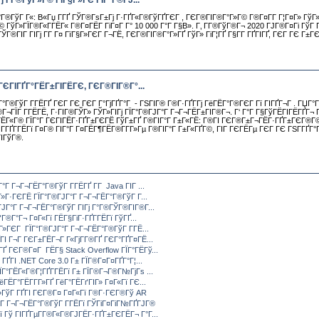
Гј Г­Г®ГўГ»Г© ГїГ§Г»ГЄ ГЇГ°Г®ГЈ...
Г®ГўГ Г«: В«Гџ Г­ГҐ ГЎГ®ГѕГ±Гј Г·ГҐГ«Г®ГўГҐГЄГ , ГЄГ®ГІГ®Г°Г»Г© Г®Г¤Г­Г Г¦Г¤Г» ГўГ»ГЇ
ўГ»ГЇГ®Г«Г­ГЁГ« Г®Г¤ГЁГ­ ГіГ¤Г Г° 10 000 Г°Г Г§В». Г‚ Г­Г®ГўГ®Г¬ 2020 ГЈГ®Г¤Гі ГўГ Г¬
ЎГ®ГІГ ГІГј Г­Г Г¤ ГїГ§Г»ГЄГ Г¬ГЁ, ГЄГ®ГІГ®Г°Г»ГҐ ГўГ» ГіГ¦ГҐ Г§Г­Г ГҐГІГҐ, ГЄГ ГЄ Г±Г
 ГЄГІГҐГ°ГЁГ±ГІГЁГЄ, ГЄГ®ГІГ®Г°...
Г®ГўГ Г­ГЁГҐ ГЄГ ГЄ ГЄГ Г°ГјГҐГ°Г - ГЅГІГ® Г®Г·ГҐГ­Гј ГёГЁГ°Г®ГЄГ Гї ГІГҐГ¬Г . ГЏГ°ГҐГ
®Г¬ГЇГ Г­ГЁГЁ, Г·ГІГ®ГЎГ» ГЎГ»ГІГј ГЇГ°Г®ГЈГ°Г Г¬Г¬ГЁГ±ГІГ®Г¬. Г‘ Г°Г Г§ГўГЁГІГЁГҐГ¬
ЁГ«Г® ГЇГ°Г ГЄГІГЁГ·ГҐГ±ГЄГЁ ГўГ±ГҐ Г®ГІГ°Г Г±Г«ГЁ: Г®ГІ ГЄГ®Г±Г¬ГЁГ·ГҐГ±ГЄГ®Г© Г­
Г­ГҐГ­ГЁГї Г¤Г® ГІГ°Г Г¤ГЁГ¶ГЁГ®Г­Г­Г»Гµ Г®ГІГ°Г Г±Г«ГҐГ©, ГІГ ГЄГЁГµ ГЄГ ГЄ ГЅГ­ГҐГ
ІГўГ®.
Г Г¬Г¬ГЁГ°Г®ГўГ Г­ГЁГҐ Г­Г Java ГІГ ...
Г»Г·ГЄГЁ ГЇГ°Г®ГЈГ°Г Г¬Г¬ГЁГ°Г®ГўГ Г­...
ГЈГ°Г Г¬Г¬ГЁГ°Г®ГўГ ГІГј Г°Г®ГЎГ®ГІГ®Г...
ґГ®Г°Г¬ Г¤Г«Гї ГЁГ§ГіГ·ГҐГ­ГЁГї ГўГҐ...
§Г»ГЄГ ГЇГ°Г®ГЈГ°Г Г¬Г¬ГЁГ°Г®ГўГ Г­ГЁ...
ГІ Г¬Г ГЄГ±ГЁГ¬Г Г«ГјГ­Г®ГҐ ГЄГ°ГҐГ¤ГЁ...
Ґ ГЄГ®Г¤Г ГЁГ§ Stack Overflow ГЇГ°ГЁГў...
 ГҐГІ .NET Core 3.0 Г± ГЇГ®Г¤Г¤ГҐГ°Г¦...
ЇГ°ГЁГ«Г®Г¦ГҐГ­ГЁГї Г± ГЇГ®Г¬Г®Г№ГјГѕ ...
ГЁГ°ГЁГ­Г­Г»ГҐ ГёГ°ГЁГґГІГ» Г¤Г«Гї ГЄ...
Г»ГўГ ГҐГІ ГЄГ®Г¤ Г¤Г«Гї Г®Г·ГЄГ®Гў AR
Г Г¬Г¬ГЁГ°Г®ГўГ Г­ГЁГї ГЎГіГ¤ГіГ№ГҐГЈГ®
 Гў ГІГҐГµГ­Г®Г«Г®ГЈГЁГ·ГҐГ±ГЄГЁГ¬ Г°Г...