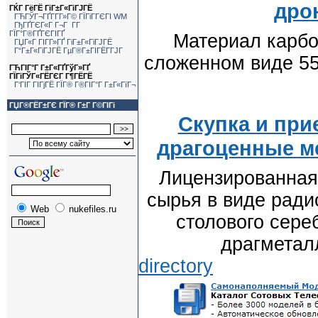
дро
ГЌГ ГёГЁ ГіГ±Г«ГіГЈГЁ
ГЋГЎГ¬ГҐГ­Г­Г»Г© ГЇГіГ­ГЄГІ WM
ГђГҐГЄГ«Г Г¬Г Г­Г
ГЇГ°Г®ГҐГЄГІГҐ
Материал карбо
ГЏГ«Г ГІГ­Г»ГҐ ГіГ±Г«ГіГЈГЁ
Г“Г±Г«ГіГЈГЁ ГµГ®Г±ГІГЁГ­ГЈГ
сложенном виде 55
ГЋГІГ°Г Г±Г«ГҐГўГ»ГҐ
ГЇГіГЎГ«ГЁГЄГ Г¶ГЁГЁ
Г‘ГІГ ГІГјГЁ ГЇГ® Г®ГІГ°Г Г±Г«ГїГ¬
ГЏГ®ГЁГ±ГЄ ГЇГ® Г±Г Г©ГІГі
Скупка и пр
драгоценные м
Лицензированная
сырья в виде ради
Web
nukefiles.ru
столового сере
драгметал
directory