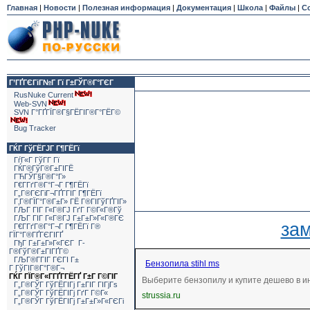
Главная
|
Новости
|
Полезная информация
|
Документация
|
Школа
|
Файлы
|
С
Г’ГҐГЄГіГ№Г Гї Г±ГЎГ®Г°ГЄГ
RusNuke Current
Web-SVN
SVN Г°ГҐГЇГ®Г§ГЁГІГ®Г°ГЁГ©
Bug Tracker
ГЌГ ГўГЁГЈГ Г¶ГЁГї
ГѓГ«Г ГўГ­Г Гї
ГЌГ®ГўГ®Г±ГІГЁ
ГЋГЎГ§Г®Г°Г»
Г€Г­ГґГ®Г°Г¬Г Г¶ГЁГї
Г„Г®ГЄГіГ¬ГҐГ­ГІГ Г¶ГЁГї
Г‚Г®ГЇГ°Г®Г±Г» ГЁ Г®ГІГўГҐГІГ»
ГЉГ ГІГ Г«Г®ГЈ ГґГ Г©Г«Г®Гў
ГЉГ ГІГ Г«Г®ГЈ Г±Г±Г»Г«Г®ГЄ
за
Г€Г­ГґГ®Г°Г¬Г Г¶ГЁГї Г®
ГЇГ°Г®ГҐГЄГІГҐ
ГђГ Г±Г±Г»Г«ГЄГ Г­
Г®ГўГ®Г±ГІГҐГ©
ГЉГ®Г­ГІГ ГЄГІ Г±
Бензопила stihl ms
Г ГўГІГ®Г°Г®Г¬
ГЌГ ГЇГ®Г«Г­ГҐГ­ГЁГҐ Г±Г Г©ГІГ
Выберите бензопилу и купите дешево в и
Г„Г®ГЎГ ГўГЁГІГј Г±ГІГ ГІГјГѕ
Г„Г®ГЎГ ГўГЁГІГј ГґГ Г©Г«
strussia.ru
Г„Г®ГЎГ ГўГЁГІГј Г±Г±Г»Г«ГЄГі