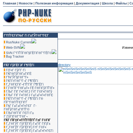
Главная
|
Новости
|
Полезная информация
|
Документация
|
Школа
|
Файлы
|
С
Г’ГҐГЄГіГ№Г Гї Г±ГЎГ®Г°ГЄГ
RusNuke Current
Web-SVN
Извини
SVN Г°ГҐГЇГ®Г§ГЁГІГ®Г°ГЁГ©
Bug Tracker
directory
ГЌГ ГўГЁГЈГ Г¶ГЁГї
ГѓГ«Г ГўГ­Г Гї
ГЌГ®ГўГ®Г±ГІГЁ
ГЋГЎГ§Г®Г°Г»
Г€Г­ГґГ®Г°Г¬Г Г¶ГЁГї
Г„Г®ГЄГіГ¬ГҐГ­ГІГ Г¶ГЁГї
Г‚Г®ГЇГ°Г®Г±Г» ГЁ Г®ГІГўГҐГІГ»
ГЉГ ГІГ Г«Г®ГЈ ГґГ Г©Г«Г®Гў
ГЉГ ГІГ Г«Г®ГЈ Г±Г±Г»Г«Г®ГЄ
Г€Г­ГґГ®Г°Г¬Г Г¶ГЁГї Г®
ГЇГ°Г®ГҐГЄГІГҐ
ГђГ Г±Г±Г»Г«ГЄГ Г­
Г®ГўГ®Г±ГІГҐГ©
ГЉГ®Г­ГІГ ГЄГІ Г±
Г ГўГІГ®Г°Г®Г¬
ГЌГ ГЇГ®Г«Г­ГҐГ­ГЁГҐ Г±Г Г©ГІГ
Г„Г®ГЎГ ГўГЁГІГј Г±ГІГ ГІГјГѕ
Г„Г®ГЎГ ГўГЁГІГј ГґГ Г©Г«
Г„Г®ГЎГ ГўГЁГІГј Г±Г±Г»Г«ГЄГі