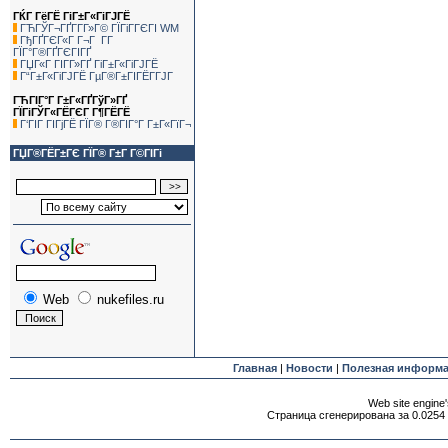
ГЌГ ГёГЁ ГіГ±Г«ГіГЈГЁ
ГЋГЎГ¬ГҐГ­Г­Г»Г© ГЇГіГ­ГЄГІ WM
ГђГҐГЄГ«Г Г¬Г Г­Г
ГЇГ°Г®ГҐГЄГІГҐ
ГЏГ«Г ГІГ­Г»ГҐ ГіГ±Г«ГіГЈГЁ
Г“Г±Г«ГіГЈГЁ ГµГ®Г±ГІГЁГ­ГЈГ
ГЋГІГ°Г Г±Г«ГҐГўГ»ГҐ
ГЇГіГЎГ«ГЁГЄГ Г¶ГЁГЁ
Г‘ГІГ ГІГјГЁ ГЇГ® Г®ГІГ°Г Г±Г«ГїГ¬
ГЏГ®ГЁГ±ГЄ ГЇГ® Г±Г Г©ГІГі
Web
nukefiles.ru
Главная
|
Новости
|
Полезная информ
Web site engine'
Страница сгенерирована за 0.0254 