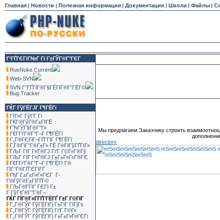
Главная
|
Новости
|
Полезная информация
|
Документация
|
Школа
|
Файлы
|
С
Г’ГҐГЄГіГ№Г Гї Г±ГЎГ®Г°ГЄГ
RusNuke Current
Web-SVN
SVN Г°ГҐГЇГ®Г§ГЁГІГ®Г°ГЁГ©
Bug Tracker
ГЌГ ГўГЁГЈГ Г¶ГЁГї
ГѓГ«Г ГўГ­Г Гї
ГЌГ®ГўГ®Г±ГІГЁ
ГЋГЎГ§Г®Г°Г»
Мы предлагаем Заказчику строить взаимоотнош
Г€Г­ГґГ®Г°Г¬Г Г¶ГЁГї
дополнение
Г„Г®ГЄГіГ¬ГҐГ­ГІГ Г¶ГЁГї
directory
Г‚Г®ГЇГ°Г®Г±Г» ГЁ Г®ГІГўГҐГІГ»
ГЉГ ГІГ Г«Г®ГЈ ГґГ Г©Г«Г®Гў
ГЉГ ГІГ Г«Г®ГЈ Г±Г±Г»Г«Г®ГЄ
Г€Г­ГґГ®Г°Г¬Г Г¶ГЁГї Г®
ГЇГ°Г®ГҐГЄГІГҐ
ГђГ Г±Г±Г»Г«ГЄГ Г­
Г®ГўГ®Г±ГІГҐГ©
ГЉГ®Г­ГІГ ГЄГІ Г±
Г ГўГІГ®Г°Г®Г¬
ГЌГ ГЇГ®Г«Г­ГҐГ­ГЁГҐ Г±Г Г©ГІГ
Г„Г®ГЎГ ГўГЁГІГј Г±ГІГ ГІГјГѕ
Г„Г®ГЎГ ГўГЁГІГј ГґГ Г©Г«
Г„Г®ГЎГ ГўГЁГІГј Г±Г±Г»Г«ГЄГі