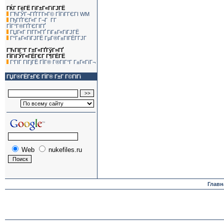
ГЌГ ГёГЁ ГіГ±Г«ГіГЈГЁ
ГЋГЎГ¬ГҐГ­Г­Г»Г© ГЇГіГ­ГЄГІ WM
ГђГҐГЄГ«Г Г¬Г Г­Г
ГЇГ°Г®ГҐГЄГІГҐ
ГЏГ«Г ГІГ­Г»ГҐ ГіГ±Г«ГіГЈГЁ
Г“Г±Г«ГіГЈГЁ ГµГ®Г±ГІГЁГ­ГЈГ
ГЋГІГ°Г Г±Г«ГҐГўГ»ГҐ
ГЇГіГЎГ«ГЁГЄГ Г¶ГЁГЁ
Г‘ГІГ ГІГјГЁ ГЇГ® Г®ГІГ°Г Г±Г«ГїГ¬
ГЏГ®ГЁГ±ГЄ ГЇГ® Г±Г Г©ГІГі
Web
nukefiles.ru
Главн