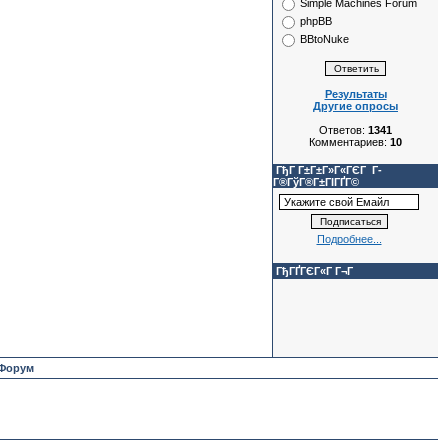
Simple Machines Forum
phpBB
BBtoNuke
Результаты
Другие опросы
Ответов:
1341
Комментариев:
10
ГђГ Г±Г±Г»Г«ГЄГ Г­
Г®ГўГ®Г±ГІГҐГ©
Подробнее...
ГђГҐГЄГ«Г Г¬Г
Форум