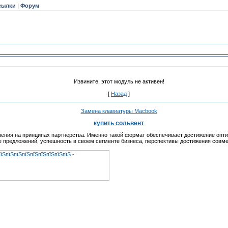
сылки
|
Форум
Извините, этот модуль не активен!
[
Назад
]
Замена клавиатуры Macbook
купить сольвент
ения на принципах партнерства. Именно такой формат обеспечивает достижение опти
 предложений, успешность в своем сегменте бизнеса, перспективы достижения совме