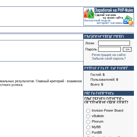
ГЂГўГІГ®Г°ГЁГ§Г Г¶ГЁГї
Логин
Пароль
Регистрация на сайте
Забыли свой пароль?
Г‘ГҐГ©Г·Г Г± Г­Г Г±Г Г©ГІГҐ
Гостей:
5
Пользователей:
0
мальных результатов. Главный критерий - взаимное
Всего:
5
стного успеха.
ГЌГ Гё Г®ГЇГ°Г®Г±
ГЉГ ГЄГ®Г© ГґГ®Г°ГіГ¬
ГЇГ°ГҐГ¤ГЇГ®Г·ГЁГІГ ГҐГІГҐ?
Invision Power Board
vBulletin
Phorum
MyBB
PunBB