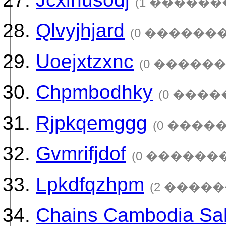
(1 ������
Qlvyjhjard
(0 �������
Uoejxtzxnc
(0 ������
Chpmbodhky
(0 ����
Rjpkqemggg
(0 ����
Gvmrifjdof
(0 �������
Lpkdfqzhpm
(2 �����
Chains Cambodia Sa