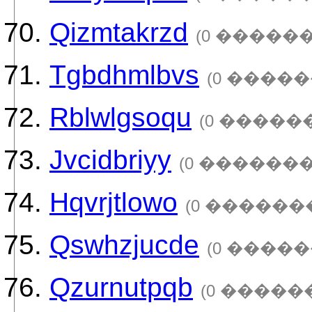
Qizmtakrzd
(0 ������
Tgbdhmlbvs
(0 �����
Rblwlgsoqu
(0 �����
Jvcidbriyy
(0 �������
Hqvrjtlowo
(0 ������
Qswhzjucde
(0 �����
Qzurnutpqb
(0 �����