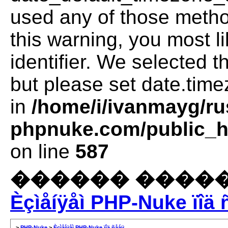
used any of those method
this warning, you most l
identifier. We selected 
but please set date.time
in
/home/i/ivanmayg/ru
phpnuke.com/public_ht
on line
587
������ �����
Èçìåíÿåì PHP-Nuke ïîä 
>
PHP-Nuke
>
Èçìåíÿåì PHP-Nuke ïîä ñåáÿ