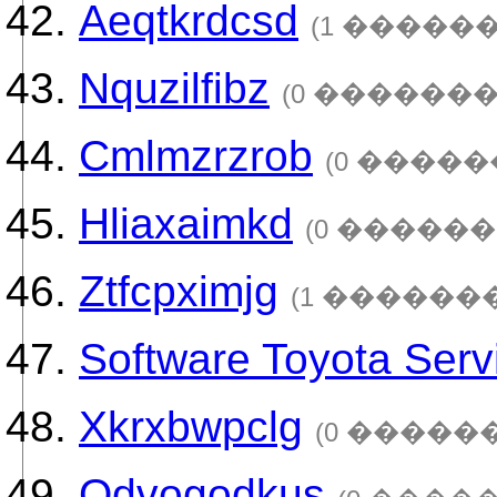
Aeqtkrdcsd
(1 ������
Nquzilfibz
(0 �������
Cmlmzrzrob
(0 �����
Hliaxaimkd
(0 ������
Ztfcpximjg
(1 �������
Software Toyota Serv
Xkrxbwpclg
(0 �����
Qdvogodkus