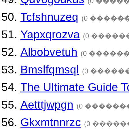
(0 ����
Tcfshnuzeq
(0 �����
Yapxqrozva
(0 �����
Albobvetuh
(0 ������
Bmslfqmsql
(0 �����
The Ultimate Guide T
Aetttjwpgn
(0 ������
Gkxmtnnrzc
(0 �����