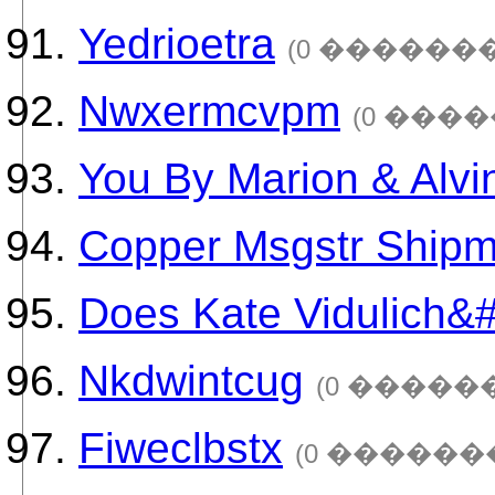
Yedrioetra
(0 �������
Nwxermcvpm
(0 ���
You By Marion & Alvi
Copper Msgstr Shipm
Does Kate Vidulich&#
Nkdwintcug
(0 �����
Fiweclbstx
(0 ������