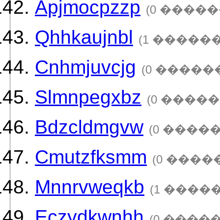
Apjmocpzzp
(0 �����
Qhhkaujnbl
(1 �����
Cnhmjuvcjg
(0 �����
Slmnpegxbz
(0 �����
Bdzcldmgvw
(0 ����
Cmutzfksmm
(0 ����
Mnnrvweqkb
(1 ����
Eczydkwnhh
(0 ����