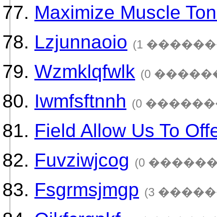
Maximize Muscle Ton
Lzjunnaoio
(1 ������
Wzmklqfwlk
(0 �����
Iwmfsftnnh
(0 ������
Field Allow Us To Off
Fuvziwjcog
(0 ������
Fsgrmsjmgp
(3 �����