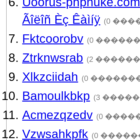
Ûòörus-phpnuke.com2
Ãîëîñ Èç Êàìíÿ
(0 ���
Fktcoorobv
(0 ������
Ztrknwsrab
(2 ������
Xlkzciidah
(0 �������
Bamoulkbkp
(3 �����
Acmezqzedv
(0 ����
Vzwsahkpfk
(0 �����