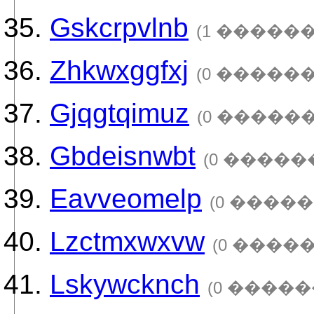
Gskcrpvlnb
(1 ������
Zhkwxggfxj
(0 ������
Gjqgtqimuz
(0 ������
Gbdeisnwbt
(0 �����
Eavveomelp
(0 �����
Lzctmxwxvw
(0 ����
Lskywcknch
(0 �����