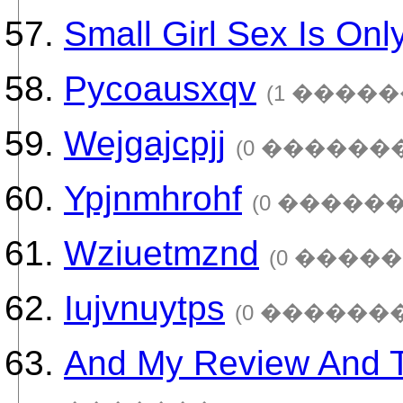
Small Girl Sex Is Onl
Pycoausxqv
(1 �����
Wejgajcpjj
(0 �������
Ypjnmhrohf
(0 ������
Wziuetmznd
(0 �����
Iujvnuytps
(0 �������
And My Review And T