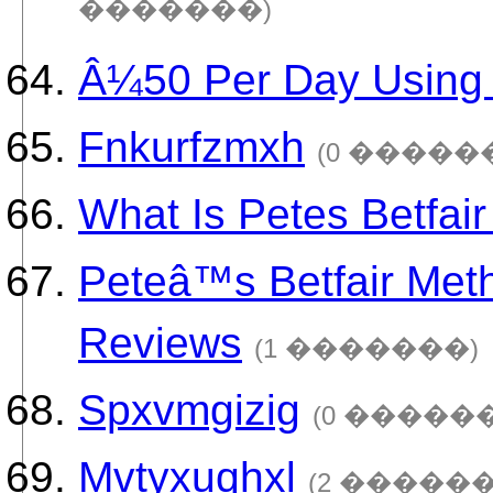
�������)
Â¼50 Per Day Using 
Fnkurfzmxh
(0 �����
What Is Petes Betfai
Peteâ™s Betfair Me
Reviews
(1 �������)
Spxvmgizig
(0 �����
Mvtyxuqhxl
(2 ������