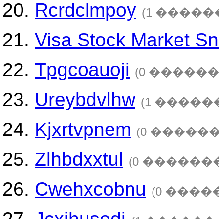
Rcrdclmpoy
(1 �����
Visa Stock Market Sn
Tpgcoauoji
(0 ������
Ureybdvlhw
(1 �����
Kjxrtvpnem
(0 ������
Zlhbdxxtul
(0 ������
Cwehxcobnu
(0 ����
Jcxihusodj