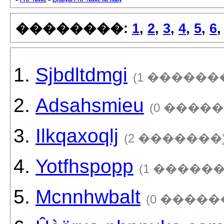
��������:
1
,
2
,
3
,
4
,
5
,
6
Sjbdltdmgi
(1 ������
Adsahsmieu
(0 �����
Ilkqaxoqlj
(2 �������
Yotfhspopp
(1 ������
Mcnnhwbalt
(0 �����