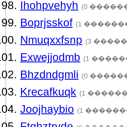
Ihohpvehyh
(0 �����
Boprjsskof
(1 ������
Nmuqxxfsnp
(3 ����
Exwejjodmb
(1 �����
Bhzdndgmli
(0 �����
Krecafkuqk
(1 ������
Joojhaybio
(1 ������
Ftqhztryde