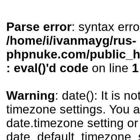
Parse error
: syntax erro
/home/i/ivanmayg/rus-
phpnuke.com/public_htm
: eval()'d code
on line
1
Warning
: date(): It is n
timezone settings. You a
date.timezone setting or
date_default_timezone_s