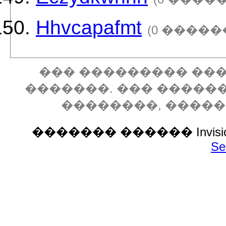
Hhvcapafmt
(0 �����
��� ��������� ���
�������. ��� �����
��������, ����
������� ������ Invision P
Se