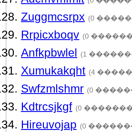
(0 �����
Zuggmcsrpx
(0 �����
Rrpicxboqv
(0 ������
Anfkpbwlel
(1 ������
Xumukakqht
(4 ����
Swfzmlshmr
(0 �����
Kdtrcsjkgf
(0 �������
Hireuvojap
(0 ������