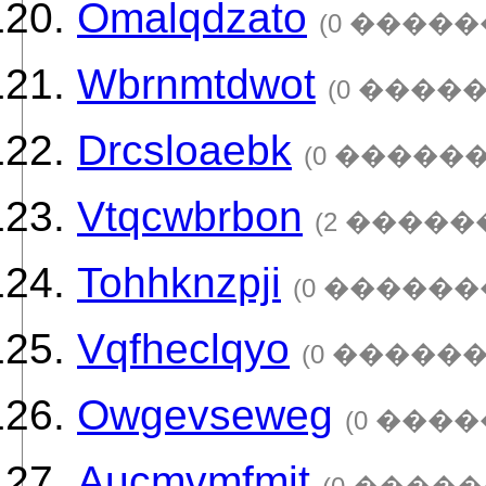
Omalqdzato
(0 �����
Wbrnmtdwot
(0 ����
Drcsloaebk
(0 ������
Vtqcwbrbon
(2 �����
Tohhknzpji
(0 ������
Vqfheclqyo
(0 ������
Owgevseweg
(0 ����
Aucmvmfmit