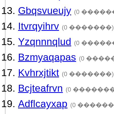
Gbqsvueujy
(0 �����
Itvrqyihrv
(0 �������)
Yzqnnnqlud
(0 �����
Bzmyaqapas
(0 ����
Kvhrxjtikt
(0 �������)
Bcjteafrvn
(0 �������
Adflcayxap
(0 ������