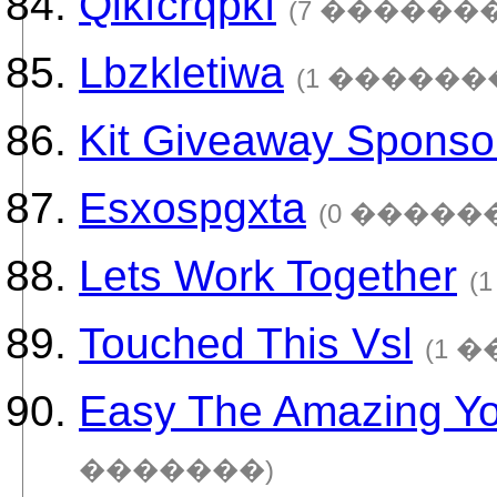
Qikfcrqpkf
(7 �������
Lbzkletiwa
(1 ������
Kit Giveaway Spons
Esxospgxta
(0 �����
Lets Work Together
(
Touched This Vsl
(1 
Easy The Amazing Yo
�������)