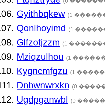
(0 ������
Gyithbqkew
(1 �����
Qonlhoyimd
(1 �����
Glfzotjzzm
(1 ������
Mziqzulhou
(1 �����
Kygncmfgzu
(1 �����
Dnbwnwrxkn
(0 ����
Ugdpganwbl
(0 ����