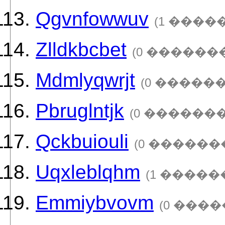
Qgvnfowwuv
(1 ����
Zlldkbcbet
(0 ������
Mdmlyqwrjt
(0 ������
Pbruglntjk
(0 �������
Qckbuiouli
(0 ������
Uqxleblqhm
(1 �����
Emmiybvovm
(0 ����